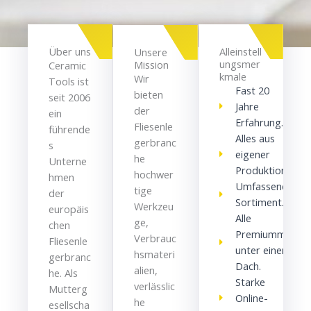
Über uns
Alleinstell
Unsere
ungsmer
Mission
Ceramic
kmale
Wir
Tools ist
Fast 20
bieten
seit 2006
Jahre
der
ein
Erfahrung.
Fliesenle
führende
Alles aus
gerbranc
s
eigener
he
Unterne
Produktion
hochwer
hmen
Umfassendes
tige
der
Sortiment.
Werkzeu
europäis
Alle
ge,
chen
Premiummarke
Verbrauc
Fliesenle
unter einem
hsmateri
gerbranc
Dach.
alien,
he. Als
Starke
verlässlic
Mutterg
Online-
he
esellscha