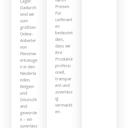
Lager.
Preisen.
Dadurch
Für
sind wir
Lieferant
zum
en
größten
bedeutet
Online-
dies,
Anbieter
dass wir
von
ihre
Fliesenw
Produkte
erkzeuge
professi
n in den
onell,
Niederla
transpar
nden,
ent und
Belgien
zuverläss
und
ig
Deutschl
vermarkt
and
en.
geworde
n – ein
zuverläss