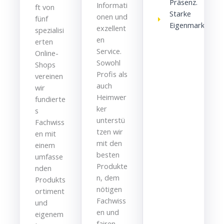
Präsenz.
Informati
ft von
Starke
onen und
fünf
Eigenmarke
exzellent
spezialisi
en
erten
Service.
Online-
Sowohl
Shops
Profis als
vereinen
auch
wir
Heimwer
fundierte
ker
s
unterstü
Fachwiss
tzen wir
en mit
mit den
einem
besten
umfasse
Produkte
nden
n, dem
Produkts
nötigen
ortiment
Fachwiss
und
en und
eigenem
fairen